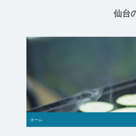
コ
ン
仙台
テ
ン
ツ
へ
ス
キ
ッ
プ
ホーム