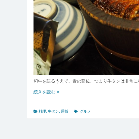
和牛を語るうえで、舌の部位、つまり牛タンは非常に
食
続きを読む
通
を
魅
料理
,
牛タン
,
通販
グルメ
了
す
る
牛