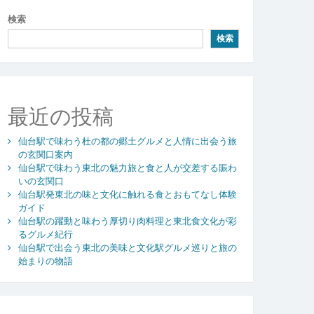
検索
検索
最近の投稿
仙台駅で味わう杜の都の郷土グルメと人情に出会う旅
の玄関口案内
仙台駅で味わう東北の魅力旅と食と人が交差する賑わ
いの玄関口
仙台駅発東北の味と文化に触れる食とおもてなし体験
ガイド
仙台駅の躍動と味わう厚切り肉料理と東北食文化が彩
るグルメ紀行
仙台駅で出会う東北の美味と文化駅グルメ巡りと旅の
始まりの物語