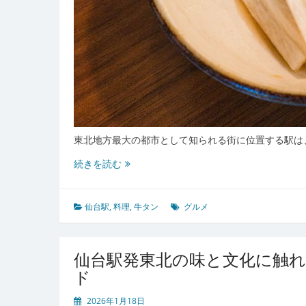
関
口
案
内
東北地方最大の都市として知られる街に位置する駅は
仙
続きを読む
台
駅
で
仙台駅
,
料理
,
牛タン
グルメ
味
わ
う
仙台駅発東北の味と文化に触
東
ド
北
の
2026年1月18日