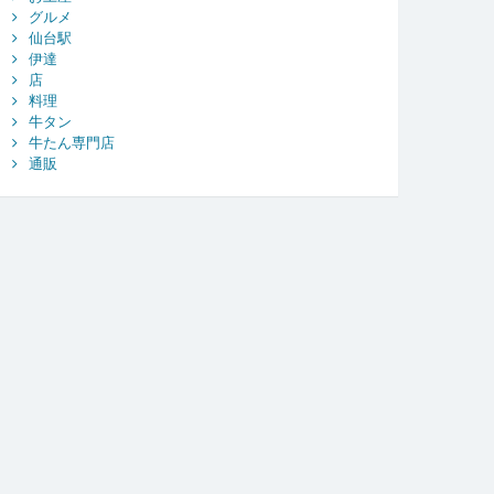
グルメ
仙台駅
伊達
店
料理
牛タン
牛たん専門店
通販