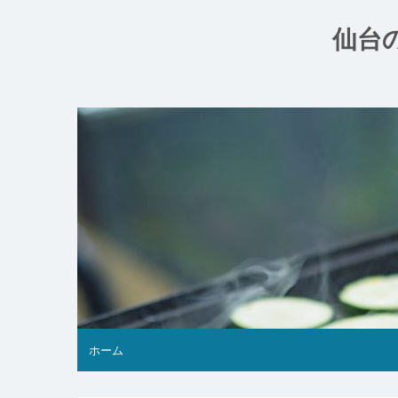
コ
ン
仙台
テ
ン
ツ
へ
ス
キ
ッ
プ
ホーム