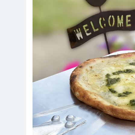
と
お
も
て
な
し
体
験
ガ
イ
ド