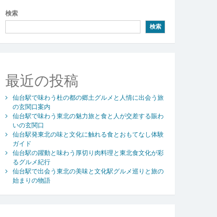
検索
検索
最近の投稿
仙台駅で味わう杜の都の郷土グルメと人情に出会う旅
の玄関口案内
仙台駅で味わう東北の魅力旅と食と人が交差する賑わ
いの玄関口
仙台駅発東北の味と文化に触れる食とおもてなし体験
ガイド
仙台駅の躍動と味わう厚切り肉料理と東北食文化が彩
るグルメ紀行
仙台駅で出会う東北の美味と文化駅グルメ巡りと旅の
始まりの物語