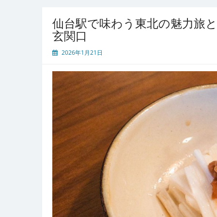
わ
う
仙台駅で味わう東北の魅力旅
杜
玄関口
の
都
2026年1月21日
の
郷
土
グ
ル
メ
と
人
情
に
出
会
う
旅
の
玄