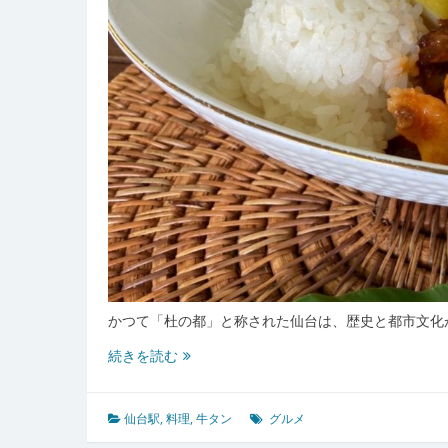
かつて「杜の都」と称された仙台は、歴史と都市文化
仙
続きを読む
台
駅
で
仙台駅
,
料理
,
牛タン
グルメ
味