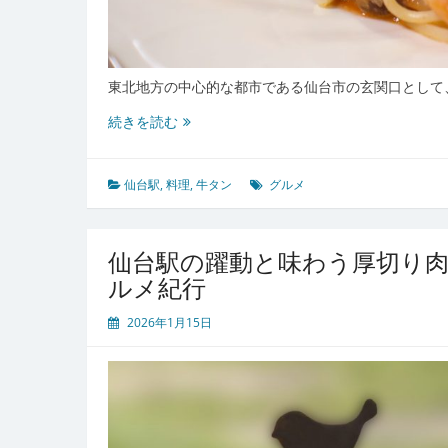
東北地方の中心的な都市である仙台市の玄関口として
仙
続きを読む
台
駅
発
仙台駅
,
料理
,
牛タン
グルメ
東
北
の
仙台駅の躍動と味わう厚切り
味
ルメ紀行
と
文
2026年1月15日
化
に
触
れ
る
食