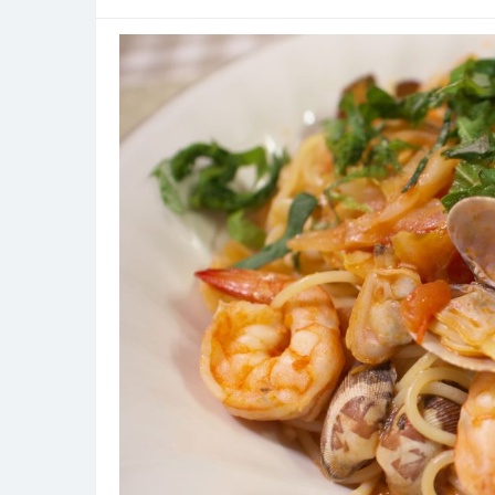
魅
力
旅
と
食
と
人
が
交
差
す
る
賑
わ
い
の
玄
関
口