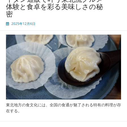
進
体験と食卓を彩る美味しさの秘
化
密
家
庭
2025年12月6日
と
通
販
が
広
げ
る
美
味
し
さ
と
食
文
東北地方の食文化には、全国の食通が魅了される特有の料理が存
化
在する。
体
験