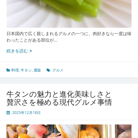
販
ま
で
徹
底
日本国内で広く親しまれるグルメの一つに、肉好きなら一度は味
解
わったことがある部位が…
剖
家
続きを読む
庭
で
も
料理
,
牛タン
,
通販
グルメ
楽
し
む
牛タンの魅力と進化美味しさと
牛
贅沢さを極める現代グルメ事情
タ
ン
2025年12月18日
の
魅
力
と