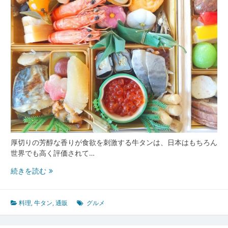
全
国
通
販
で
広
が
る
食
卓
の
新
風
厚切りの芳醇な香りが食欲を刺激する牛タンは、日本はもちろん
世界でも高く評価されて…
牛
続きを読む
タ
ン
の
料理
,
牛タン
,
通販
グルメ
魅
力