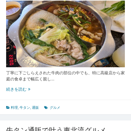
丁寧に下ごしらえされた牛肉の部位の中でも、特に高級店から家
庭の食卓まで幅広く親し…
牛
続きを読む
タ
ン
の
料理
,
牛タン
,
通販
グルメ
魅
力
と
牛タン通販で叶う東北流グルメ