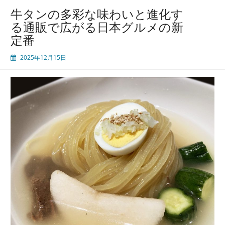
と
牛タンの多彩な味わいと進化す
進
る通販で広がる日本グルメの新
化
定番
美
味
2025年12月15日
し
さ
と
贅
沢
さ
を
極
め
る
現
代
グ
ル
メ
事