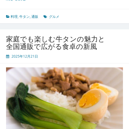
通
を
魅
料理
,
牛タン
,
通販
グルメ
了
す
る
家庭でも楽しむ牛タンの魅力と
牛
全国通販で広がる食卓の新風
タ
ン
2025年12月21日
の
歴
史
と
魅
力
調
理
法
か
ら
通