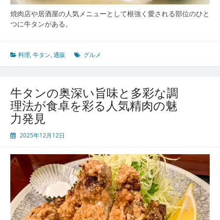
情
焼肉店や居酒屋の人気メニューとして根強く愛される部位のひと
つに牛タンがある。
料理
,
牛タン
,
通販
グルメ
牛タンの奥深い旨味と多彩な調
理法が食卓を彩る人気精肉の魅
力発見
2025年12月12日