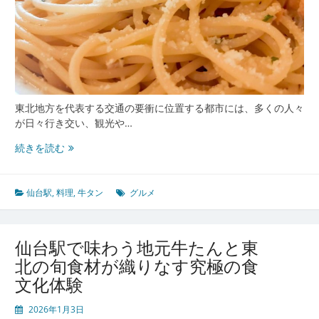
彩
る
旅
の
玄
関
口
東北地方を代表する交通の要衝に位置する都市には、多くの人々
が日々行き交い、観光や…
仙
続きを読む
台
駅
で
仙台駅
,
料理
,
牛タン
グルメ
味
わ
う
仙台駅で味わう地元牛たんと東
厚
北の旬食材が織りなす究極の食
切
文化体験
り
牛
2026年1月3日
た