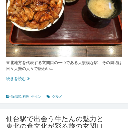
北
食
文
化
が
彩
る
グ
ル
メ
紀
東北地方を代表する玄関口の一つである大規模な駅、その周辺は
行
日々大勢の人々で賑わい…
仙
続きを読む
台
駅
で
仙台駅
,
料理
,
牛タン
グルメ
出
会
う
仙台駅で出会う牛たんの魅力と
東
東北の食文化が彩る旅の玄関口
北