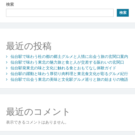
ナ
検索
の
ビ
魅
検索
力
ゲ
と
ー
全
国
シ
最近の投稿
通
販
ョ
で
仙台駅で味わう杜の都の郷土グルメと人情に出会う旅の玄関口案内
ン
広
仙台駅で味わう東北の魅力旅と食と人が交差する賑わいの玄関口
仙台駅発東北の味と文化に触れる食とおもてなし体験ガイド
が
仙台駅の躍動と味わう厚切り肉料理と東北食文化が彩るグルメ紀行
る
仙台駅で出会う東北の美味と文化駅グルメ巡りと旅の始まりの物語
食
卓
の
新
風
最近のコメント
表示できるコメントはありません。