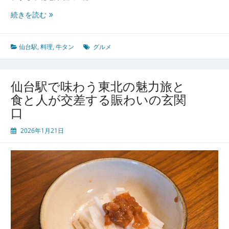
仙
続きを読む
台
駅
で
仙台駅
,
料理
,
牛タン
グルメ
味
わ
う
仙台駅で味わう東北の魅力旅と
杜
食と人が交差する賑わいの玄関
の
口
都
の
2026年1月21日
郷
土
グ
ル
メ
と
人
情
に
出