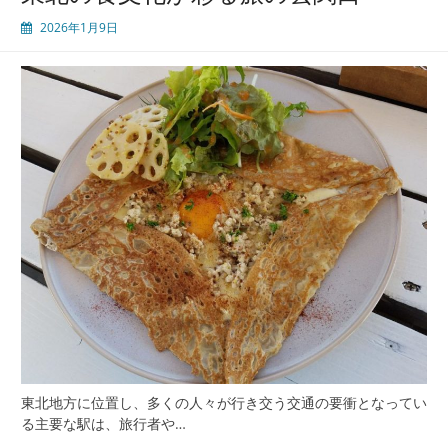
の
2026年1月9日
美
味
と
文
化
駅
グ
ル
メ
巡
り
と
旅
の
始
ま
り
の
東北地方に位置し、多くの人々が行き交う交通の要衝となってい
物
る主要な駅は、旅行者や…
語