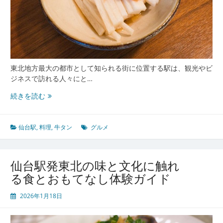
会
う
旅
の
玄
関
東北地方最大の都市として知られる街に位置する駅は、観光やビ
口
ジネスで訪れる人々にと…
案
内
仙
続きを読む
台
駅
で
仙台駅
,
料理
,
牛タン
グルメ
味
わ
う
仙台駅発東北の味と文化に触れ
東
る食とおもてなし体験ガイド
北
の
2026年1月18日
魅
力
旅