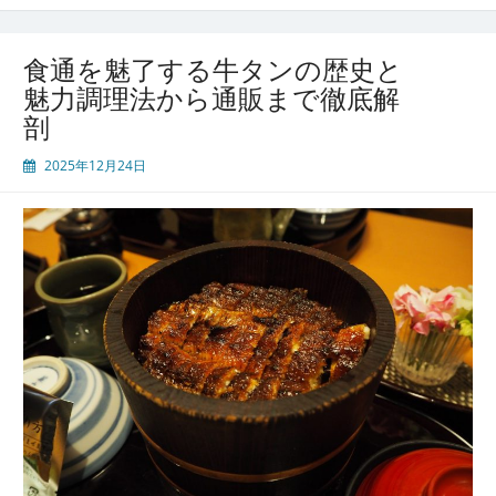
味
わ
う
食通を魅了する牛タンの歴史と
地
魅力調理法から通販まで徹底解
元
剖
牛
た
2025年12月24日
ん
と
東
北
の
旬
食
材
が
織
り
な
す
究
極