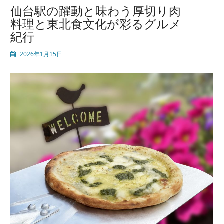
の
仙台駅の躍動と味わう厚切り肉
味
料理と東北食文化が彩るグルメ
と
紀行
文
化
2026年1月15日
に
触
れ
る
食
と
お
も
て
な
し
体
験
ガ
イ
ド