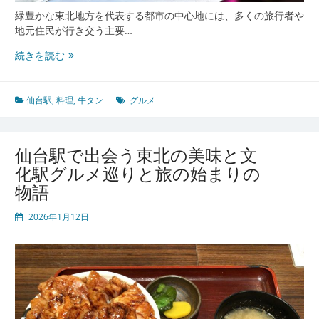
緑豊かな東北地方を代表する都市の中心地には、多くの旅行者や
地元住民が行き交う主要…
仙
続きを読む
台
駅
の
仙台駅
,
料理
,
牛タン
グルメ
躍
動
と
仙台駅で出会う東北の美味と文
味
化駅グルメ巡りと旅の始まりの
わ
物語
う
厚
2026年1月12日
切
り
肉
料
理
と
東