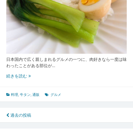
法
か
ら
通
販
ま
で
徹
底
日本国内で広く親しまれるグルメの一つに、肉好きなら一度は味
解
わったことがある部位が…
剖
家
続きを読む
庭
で
も
料理
,
牛タン
,
通販
グルメ
楽
し
む
投
過去の投稿
牛
稿
タ
ン