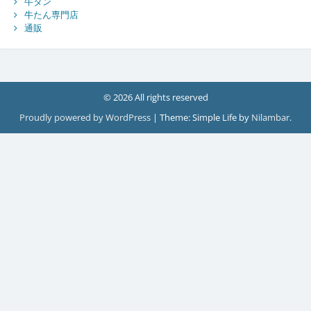
牛タン
牛たん専門店
通販
© 2026 All rights reserved
Proudly powered by WordPress
|
Theme: Simple Life by
Nilambar
.