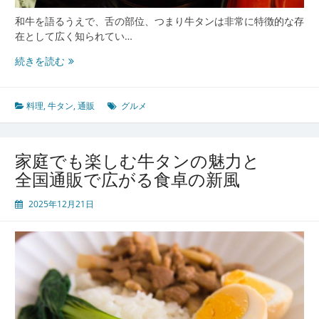
の
和牛を語るうえで、舌の部位、つまり牛タンは非常に特徴的な存
食
在として広く知られてい…
文
化
食
続きを読む
体
通
験
を
魅
料理
,
牛タン
,
通販
グルメ
了
す
る
家庭でも楽しむ牛タンの魅力と
牛
全国通販で広がる食卓の新風
タ
ン
2025年12月21日
の
歴
史
と
魅
力
調
理