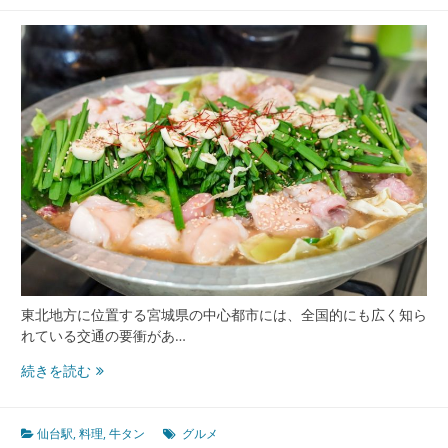
ん
と
東
北
の
食
と
文
化
が
出
会
う
玄
関
東北地方に位置する宮城県の中心都市には、全国的にも広く知ら
口
れている交通の要衝があ…
の
魅
仙
続きを読む
力
台
駅
で
仙台駅
,
料理
,
牛タン
グルメ