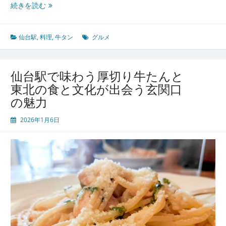
仙
続きを読む
台
駅
で
仙台駅
,
料理
,
牛タン
グルメ
出
会
う
仙台駅で味わう厚切り牛たんと
牛
東北の食と文化が出会う玄関口
た
の魅力
ん
の
2026年1月6日
魅
力
と
東
北
の
食
文
化
が