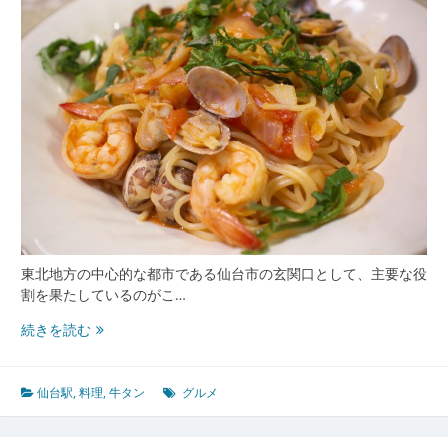
と
食
と
人
が
交
差
す
る
賑
わ
い
の
東北地方の中心的な都市である仙台市の玄関口として、主要な役
玄
割を果たしているのがこ…
関
仙
続きを読む
口
台
駅
発
仙台駅
,
料理
,
牛タン
グルメ
東
北